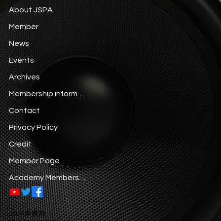
About JSPA
Member
News
Events
Archives
Membership information
Contact
Privacy Policy
Credit
Member Page
Academy Membership
JSPA事務局