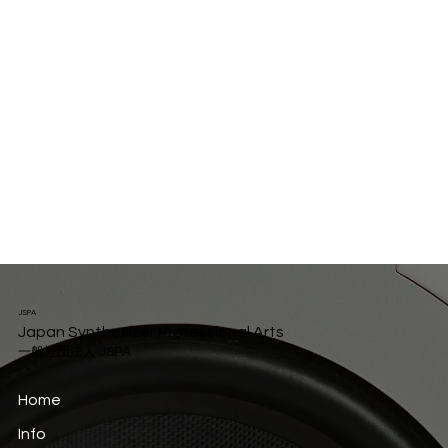
JSPA
Japan Synthesizer Professional Arts
一般社団法人 JSPA
Home
Info