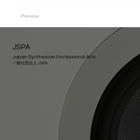
Previous
JSPA
Japan Synthesizer Professional Arts
一般社団法人 JSPA